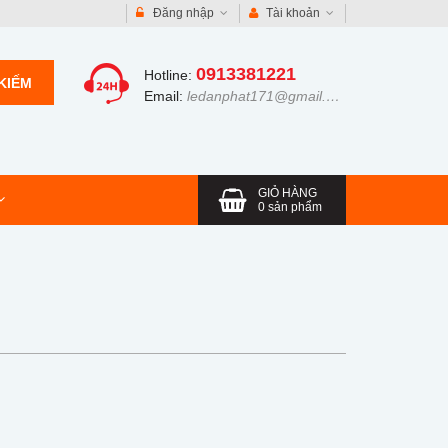
Đăng nhập
Tài khoản
0913381221
Hotline:
KIẾM
Email:
ledanphat171@gmail.com
GIỎ HÀNG
0
sản phẩm