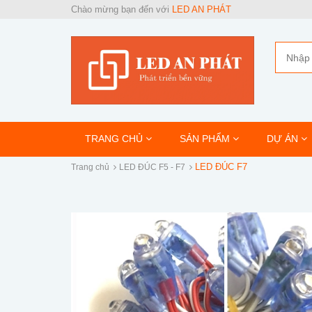
Chào mừng bạn đến với
LED AN PHÁT
TRANG CHỦ
SẢN PHẨM
DỰ ÁN
LED ĐÚC F7
Trang chủ
LED ĐÚC F5 - F7