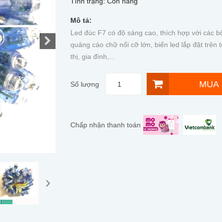
Tình trạng:
Còn hàng
Mô tả:
Led đúc F7 có độ sáng cao, thích hợp với các bộ
quảng cáo chữ nổi cỡ lớn, biển led lắp đặt trên 
thị, gia đình,...
MUA
Số lượng
Chấp nhận thanh toán