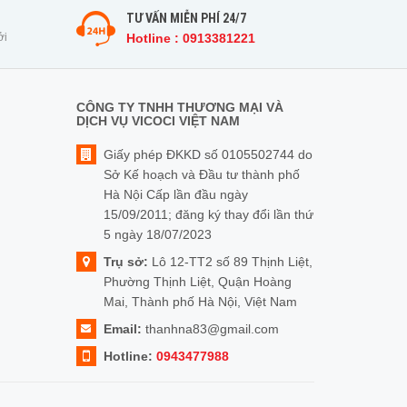
TƯ VẤN MIỄN PHÍ 24/7
ởi
Hotline : 0913381221
CÔNG TY TNHH THƯƠNG MẠI VÀ
DỊCH VỤ VICOCI VIỆT NAM
Giấy phép ĐKKD số 0105502744 do
Sở Kế hoạch và Đầu tư thành phố
Hà Nội Cấp lần đầu ngày
15/09/2011; đăng ký thay đổi lần thứ
5 ngày 18/07/2023
Trụ sở:
Lô 12-TT2 số 89 Thịnh Liệt,
Phường Thịnh Liệt, Quận Hoàng
Mai, Thành phố Hà Nội, Việt Nam
Email:
thanhna83@gmail.com
Hotline:
0943477988