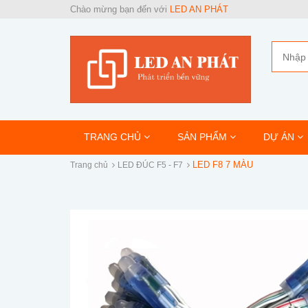
Chào mừng bạn đến với
LED AN PHÁT
TRANG CHỦ
SẢN PHẨM
DỰ ÁN
LED F8 7 MÀU
Trang chủ
LED ĐÚC F5 - F7