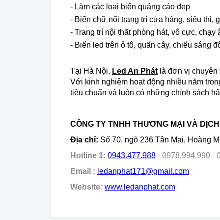
- Làm các loại biển quảng cáo đẹp
- Biển chữ nổi trang trí cửa hàng, siêu thị, gi
- Trang trí nội thất phòng hát, vô cực, chạy â
- Biển led trên ô tô, quấn cây, chiếu sáng đô 
Tại Hà Nội,
Led An Phát
là đơn vị chuyên t
Với kinh nghiệm hoạt động nhiều năm trong
tiêu chuẩn và luôn có những chính sách h
CÔNG TY TNHH THƯƠNG MẠI VÀ DỊCH 
Địa chỉ:
Số 70, ngõ 236 Tân Mai, Hoàng M
Hotline 1:
0943.477.988
- 0978.994.990 - 
Email :
ledanphat171@gmail.com
Website:
www.ledanphat.com