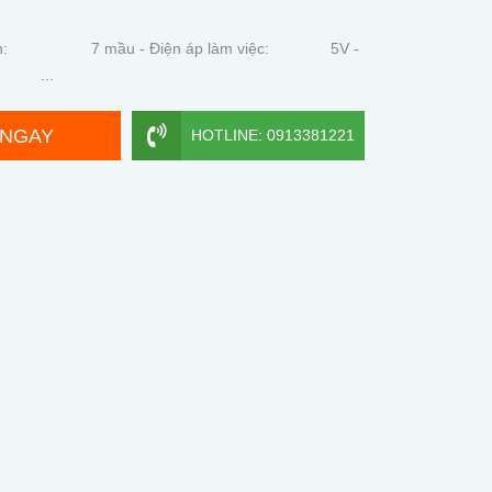
sáng đèn: 7 mầu - Điện áp làm việc: 5V -
c: ...
 NGAY
HOTLINE: 0913381221