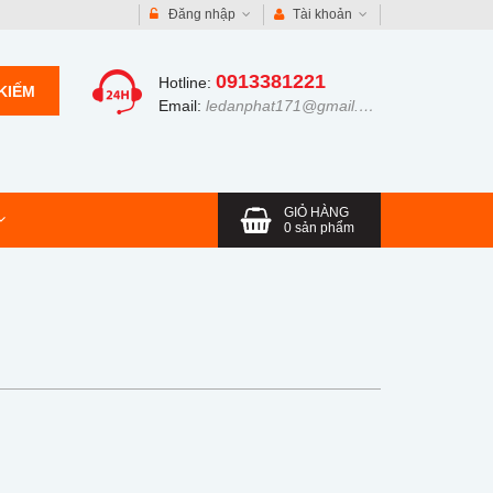
Đăng nhập
Tài khoản
0913381221
Hotline:
KIẾM
Email:
ledanphat171@gmail.com
GIỎ HÀNG
0
sản phẩm