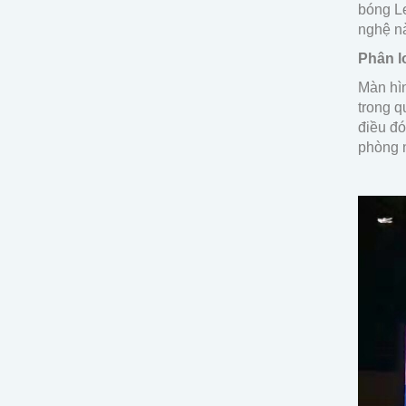
bóng L
nghệ n
Phân l
Màn hìn
trong q
điều đó
phòng n