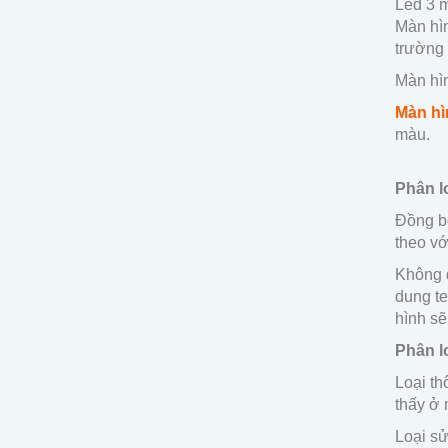
Led 3 m
Màn hìn
trường 
Màn hìn
Màn hì
màu.
Phân lo
Đồng bộ
theo với
Không 
dung te
hình sẽ
Phân lo
Loại th
thấy ở 
Loại sử