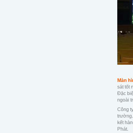
Màn hìn
sát tốt
Ðặc biệ
ngoài t
Công t
trường.
kết hàn
Phát.