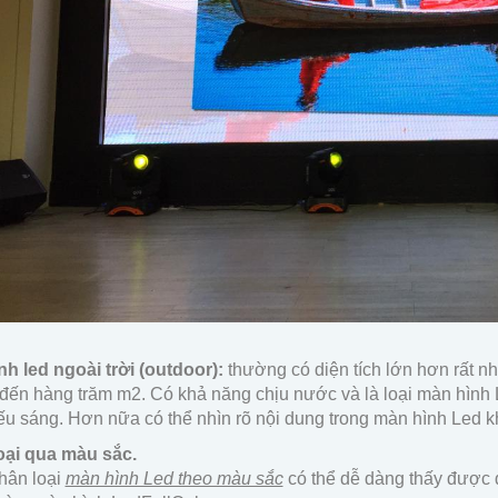
h led ngoài trời (outdoor):
thường có diện tích lớn hơn rất nh
 đến hàng trăm m2. Có khả năng chịu nước và là loại màn hình 
iếu sáng. Hơn nữa có thể nhìn rõ nội dung trong màn hình Led k
oại qua màu sắc.
hân loại
màn hình Led theo màu sắc
có thể dễ dàng thấy được 