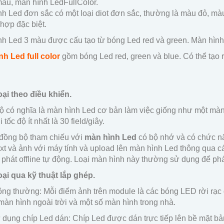
àu, màn hình LedFullColor.
h Led đơn sắc có một loại diot đơn sắc, thường là màu đỏ, m
hợp đặc biệt.
h Led 3 màu được cấu tạo từ bóng Led red và green. Màn hình 
nh Led
full color
gồm bóng Led red, green và blue. Có thể tạo 
ại theo điều khiển.
 có nghĩa là màn hình Led cơ bản làm việc giống như một màn 
 tốc độ ít nhất là 30 field/giây.
đồng bộ tham chiếu với
màn hình Led
có bộ nhớ và có chức nă
xt và ảnh với máy tính và upload lên màn hình Led thông qua c
 phát offline tự động. Loại màn hình này thường sử dụng để phát 
ại qua kỹ thuật lắp ghép.
ông thường: Mỗi điểm ảnh trên module là các bóng LED rời rạc 
màn hình ngoài trời và một số màn hình trong nhà.
 dụng chíp Led dán: Chíp Led được dán trực tiếp lên bề mặt b