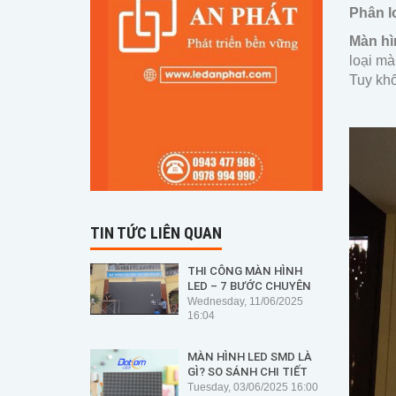
Phân l
Màn hìn
loại mà
Tuy khố
TIN TỨC LIÊN QUAN
THI CÔNG MÀN HÌNH
LED – 7 BƯỚC CHUYÊN
NGHIỆP ĐỂ ĐẢM BẢO
Wednesday, 11/06/2025
AN TOÀN, HIỆU SUẤT VÀ
16:04
ĐỘ BỀN
MÀN HÌNH LED SMD LÀ
GÌ? SO SÁNH CHI TIẾT
VỚI CÁC LOẠI LED KHÁC
Tuesday, 03/06/2025 16:00