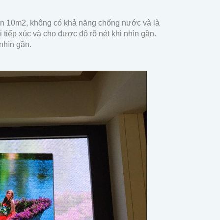
ến 10m2, không có khả năng chống nước và là
 tiếp xúc và cho được độ rõ nét khi nhìn gần.
nhìn gần.