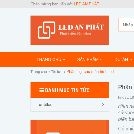
Chào mừng bạn đến với
LED AN PHÁT
TRANG CHỦ
SẢN PHẨM
DỰ ÁN
Phân loại các màn hình led
Trang chủ
Tin tức
Phân 
DANH MỤC TIN TỨC
Friday, 1
untitled
Hiện n
sử dụng
biển bá
Có nhiề