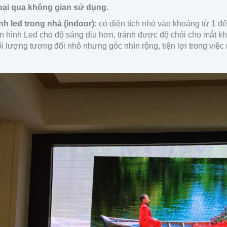
oại qua không gian sử dụng.
h led trong nhà (indoor):
có diện tích nhỏ vào khoảng từ 1 đ
n hình Led cho độ sáng dịu hơn, tránh được độ chói cho mắt khi
i lượng tương đối nhỏ nhưng góc nhìn rộng, tiện lợi trong việc 