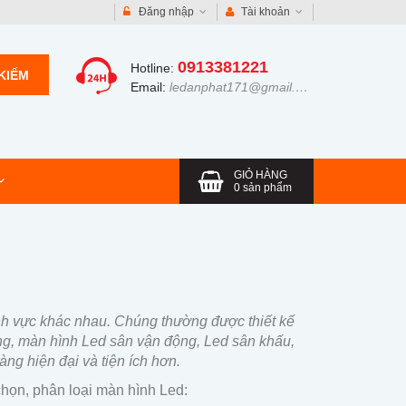
Đăng nhập
Tài khoản
0913381221
Hotline:
KIẾM
Email:
ledanphat171@gmail.com
GIỎ HÀNG
0
sản phẩm
ĩnh vực khác nhau. Chúng thường được thiết kế
ng, màn hình Led sân vận động, Led sân khấu,
g hiện đại và tiện ích hơn.
chọn, phân loại màn hình Led: