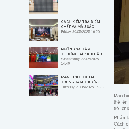
CÁCH KIỂM TRA ĐIỂM
CHẾT VÀ MÀU SẮC
KHÔNG ĐỒNG ĐỀU TRÊN
Friday, 30/05/2025 16:20
MÀN HÌNH
NHỮNG SAI LẦM
THƯỜNG GẶP KHI ĐẦU
TƯ MÀN HÌNH LED – VÀ
Wednesday, 28/05/2025
CÁCH KHẮC PHỤC
14:40
NHỮNG HẠN CHẾ
MÀN HÌNH LED TẠI
TRUNG TÂM THƯƠNG
MẠI, SIÊU THỊ: GIẢI
Tuesday, 27/05/2025 16:23
PHÁP HIỂN THỊ HIỆN
Màn hìn
ĐẠI VÀ HIỆU QUẢ
thể lên
trời ch
Phân l
Cách p