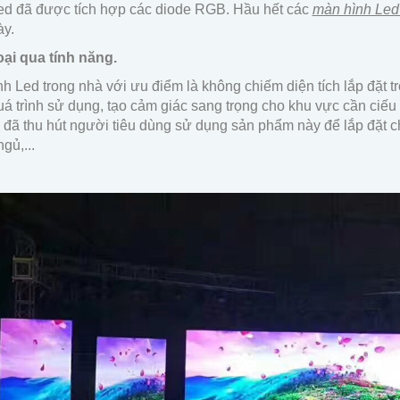
ed đã được tích hợp các diode RGB. Hầu hết các
màn hình Led
ày.
oại qua tính năng.
h Led trong nhà với ưu điểm là không chiếm diện tích lắp đặt
uá trình sử dụng, tạo cảm giác sang trọng cho khu vực cần ciếu 
 đã thu hút người tiêu dùng sử dụng sản phẩm này để lắp đặt 
gủ,...