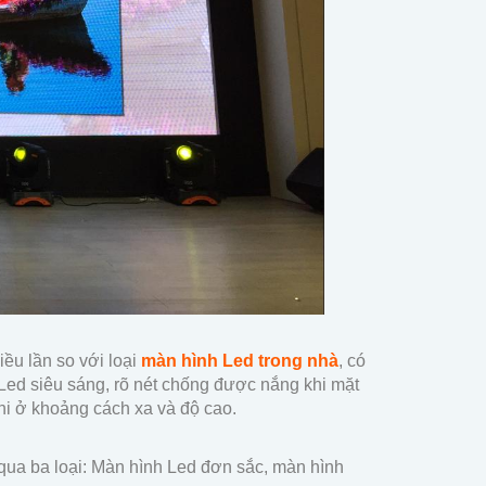
iều lần so với loại
màn hình Led trong nhà
, có
Led siêu sáng, rõ nét chống được nắng khi mặt
hi ở khoảng cách xa và độ cao.
qua ba loại: Màn hình Led đơn sắc, màn hình