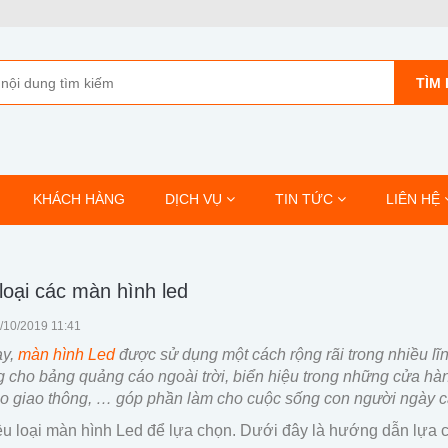
TÌM 
KHÁCH HÀNG
DỊCH VỤ
TIN TỨC
LIÊN HỆ
loại các màn hình led
8/10/2019 11:41
ay,
màn hình Led
được sử dụng một cách rộng rãi trong nhiều l
 cho bảng quảng cáo ngoài trời, biển hiệu trong những cửa hà
o giao thông, … góp phần làm cho cuộc sống con người ngày càn
u loại màn hình Led để lựa chọn. Dưới đây là hướng dẫn lựa 