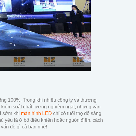
ông 100%. Trong khi nhiều công ty và thương
à kiểm soát chất lượng nghiêm ngặt, nhưng vẫn
ại sớm khi
màn hình LED
chỉ có tuổi thọ độ sáng
ủ yếu là ở bộ điều khiển hoặc nguồn điện, cách
 vấn đề gì cả bạn nhé!