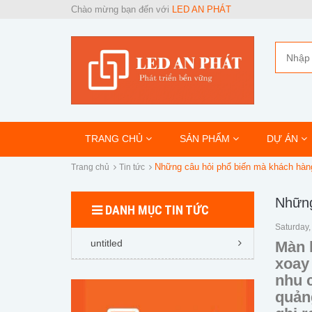
Chào mừng bạn đến với
LED AN PHÁT
TRANG CHỦ
SẢN PHẨM
DỰ ÁN
Những câu hỏi phổ biến mà khách hàn
Trang chủ
Tin tức
Những
DANH MỤC TIN TỨC
Saturday,
untitled
Màn 
xoay 
nhu 
quảng