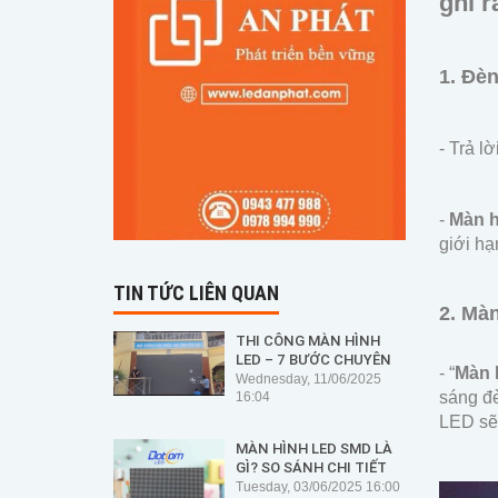
ghi r
1. Đèn
- Trả l
-
Màn 
giới hạ
TIN TỨC LIÊN QUAN
2. Mà
THI CÔNG MÀN HÌNH
LED – 7 BƯỚC CHUYÊN
- “
Màn 
NGHIỆP ĐỂ ĐẢM BẢO
Wednesday, 11/06/2025
AN TOÀN, HIỆU SUẤT VÀ
sáng đè
16:04
ĐỘ BỀN
LED sẽ 
MÀN HÌNH LED SMD LÀ
GÌ? SO SÁNH CHI TIẾT
VỚI CÁC LOẠI LED KHÁC
Tuesday, 03/06/2025 16:00