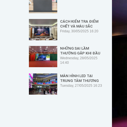
CÁCH KIỂM TRA ĐIỂM
CHẾT VÀ MÀU SẮC
KHÔNG ĐỒNG ĐỀU TRÊN
Friday, 30/05/2025 16:20
MÀN HÌNH
NHỮNG SAI LẦM
THƯỜNG GẶP KHI ĐẦU
TƯ MÀN HÌNH LED – VÀ
Wednesday, 28/05/2025
CÁCH KHẮC PHỤC
14:40
NHỮNG HẠN CHẾ
MÀN HÌNH LED TẠI
TRUNG TÂM THƯƠNG
MẠI, SIÊU THỊ: GIẢI
Tuesday, 27/05/2025 16:23
PHÁP HIỂN THỊ HIỆN
ĐẠI VÀ HIỆU QUẢ