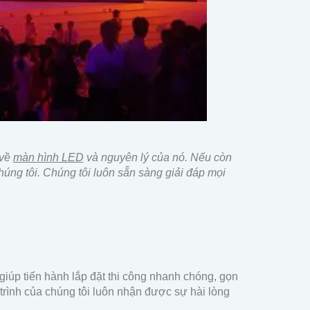
 về
màn hình LED
và nguyên lý của nó.
Nếu còn
húng tôi. Chúng tôi luôn sẵn sàng giải đáp mọi
giúp tiến hành lắp đặt thi công nhanh chóng, gọn
rình của chúng tôi luôn nhận được sự hài lòng