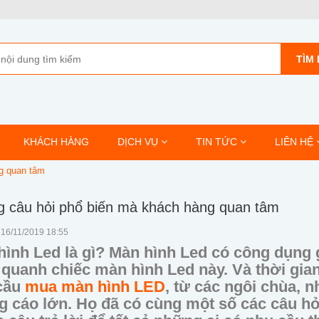
TÌM 
KHÁCH HÀNG
DỊCH VỤ
TIN TỨC
LIÊN HỆ
g quan tâm
 câu hỏi phổ biến mà khách hàng quan tâm
 16/11/2019 18:55
hình Led là gì? Màn hình Led có công dụng 
quanh chiếc màn hình Led này. Và thời gian
cầu
mua màn hình LED
, từ các ngôi chùa, 
 cáo lớn. Họ đã có cùng một số các câu hỏi