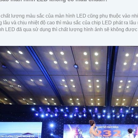
ì chất lượng màu sắc của màn hình LED cũng phụ thuộc vào nhi
 lâu và chịu nhiệt độ cao thì màu sắc của chip LED phát ra lâ
nh LED đã qua sử dụng thì chất lượng hình ảnh sẽ không được