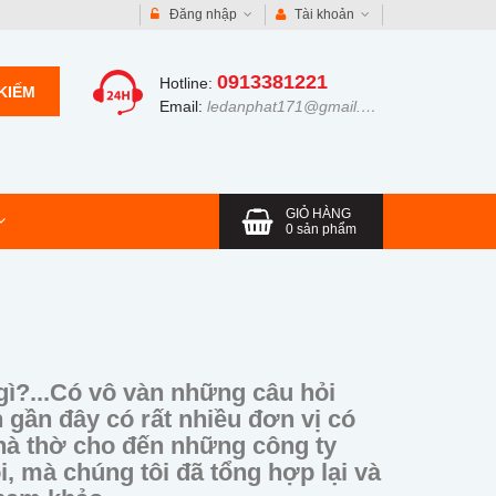
Đăng nhập
Tài khoản
0913381221
Hotline:
KIẾM
Email:
ledanphat171@gmail.com
GIỎ HÀNG
0
sản phẩm
gì?...Có vô vàn những câu hỏi
 gần đây có rất nhiều đơn vị có
nhà thờ cho đến những công ty
, mà chúng tôi đã tổng hợp lại và