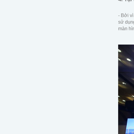
- Bởi v
sử dụng
màn hì