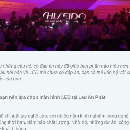
g những câu hỏi có đáp án này đã giúp bạn phần nào hiểu hơn
câu hỏi nào về LED mà chưa có đáp án, bạn có thể liên hệ với c
c của bạn.
 bạn nên lựa chọn màn hình LED tại Led An Phát
gũ kĩ thuật tay nghề cao, với nhiều năm kinh nghiệm trong nghề 
ng thời hạn, đảm bảo chất lượng. Nhờ đó, những dự án, công t
ý khách hàng.