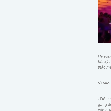
Hy vọn
bất kỳ 
thắc mắ
Vì sao
- Đội n
gàng đú
của qu