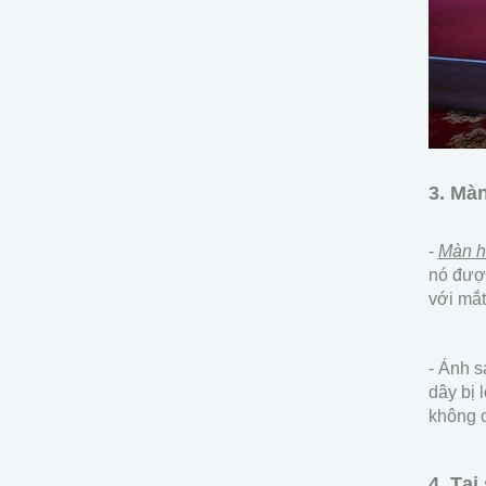
3. Mà
-
Màn h
nó được
với mắt
- Ánh s
dây bị 
không c
4. Tạ