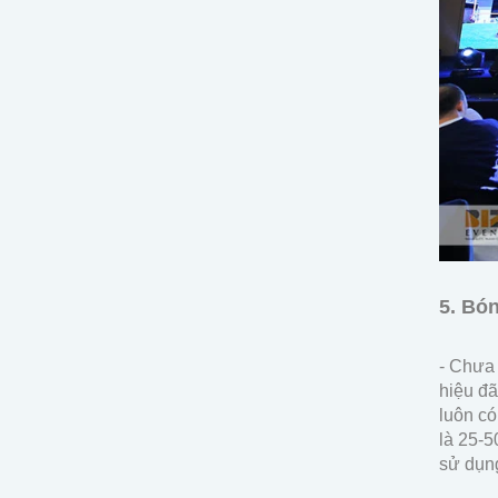
5. Bó
- Chưa 
hiệu đã
luôn có
là 25-5
sử dụng