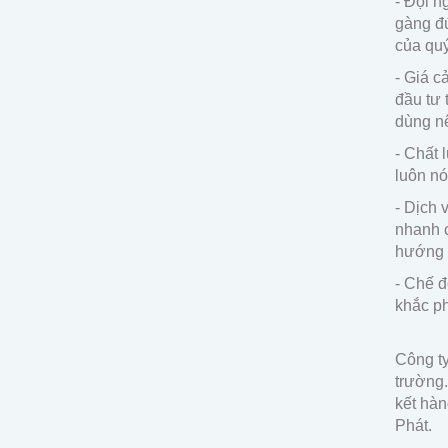
- Đội n
gàng đú
của qu
- Giá c
đầu tư 
dùng nê
- Chất
luôn nó
- Dịch 
nhanh 
hướng 
- Chế đ
khắc ph
Công t
trường.
kết hàn
Phát.