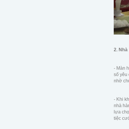
2. Nhà
- Màn h
số yêu 
nhờ chu
- Khi k
nhà hàn
lựa chọ
tiệc cướ