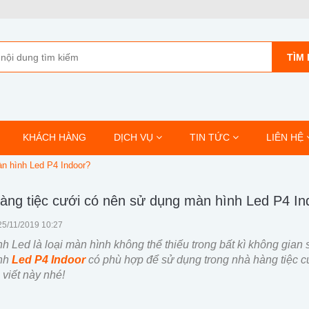
TÌM 
KHÁCH HÀNG
DỊCH VỤ
TIN TỨC
LIÊN HỆ
n hình Led P4 Indoor?
àng tiệc cưới có nên sử dụng màn hình Led P4 In
25/11/2019 10:27
h Led là loại màn hình không thể thiếu trong bất kì không gian 
nh
Led P4 Indoor
có phù hợp để sử dụng trong nhà hàng tiệc 
 viết này nhé!