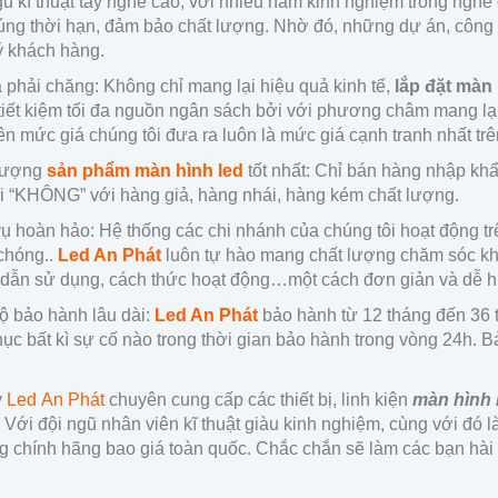
gũ kĩ thuật tay nghề cao, với nhiều năm kinh nghiệm trong nghề 
ng thời hạn, đảm bảo chất lượng. Nhờ đó, những dự án, công t
ý khách hàng.
ả phải chăng: Không chỉ mang lại hiệu quả kinh tế,
lắp đặt màn
tiết kiệm tối đa nguồn ngân sách bởi với phương châm mang lại 
n mức giá chúng tôi đưa ra luôn là mức giá cạnh tranh nhất trên
 lượng
sản phẩm màn hình led
tốt nhất: Chỉ bán hàng nhập kh
i “KHÔNG” với hàng giả, hàng nhái, hàng kém chất lượng.
vụ hoàn hảo: Hệ thống các chi nhánh của chúng tôi hoạt động tr
chóng..
Led An Phát
luôn tự hào mang chất lượng chăm sóc khá
dẫn sử dụng, cách thức hoạt động…một cách đơn giản và dễ hi
ộ bảo hành lâu dài:
Led An Phát
bảo hành từ 12 tháng đến 36 
ục bất kì sự cố nào trong thời gian bảo hành trong vòng 24h. 
y
Led An Phát
chuyên cung cấp các thiết bị, linh kiện
màn hình 
 Với đội ngũ nhân viên kĩ thuật giàu kinh nghiệm, cùng với đó
g chính hãng bao giá toàn quốc. Chắc chắn sẽ làm các bạn hài