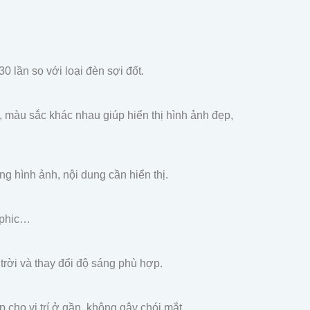
 lần so với loại đèn sợi đốt.
 màu sắc khác nhau giúp hiển thị hình ảnh đẹp,
ng hình ảnh, nội dung cần hiển thị.
raphic…
trời và thay đổi độ sáng phù hợp.
 cho vị trí ở gần, không gây chói mắt.