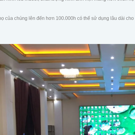
thọ của chúng lên đến hơn 100.000h có thể sử dụng lâu dài cho