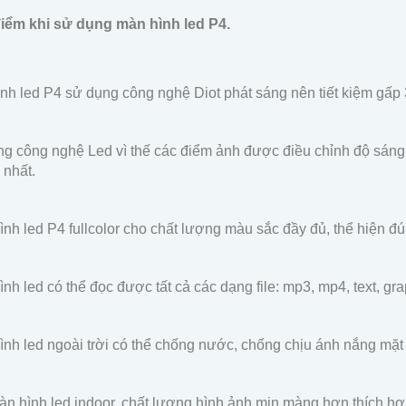
điểm khi sử dụng màn hình led P4.
nh led P4 sử dụng công nghệ Diot phát sáng nên tiết kiệm gấp 30
g công nghệ Led vì thế các điểm ảnh được điều chỉnh độ sáng,
 nhất.
ình led P4 fullcolor cho chất lượng màu sắc đầy đủ, thể hiện đú
ình led có thể đọc được tất cả các dạng file: mp3, mp4, text, g
ình led ngoài trời có thể chống nước, chống chịu ánh nắng mặt 
àn hình led indoor, chất lượng hình ảnh mịn màng hơn thích hợp