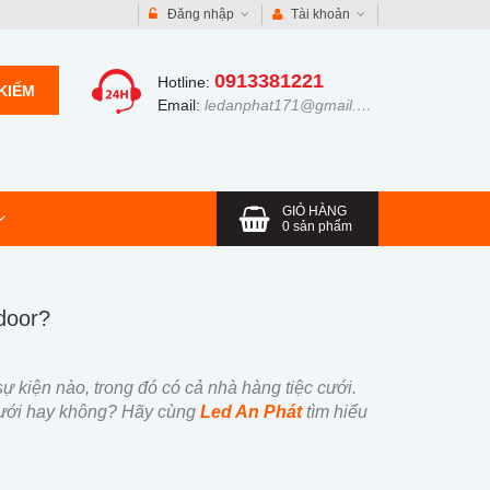
Đăng nhập
Tài khoản
0913381221
Hotline:
KIẾM
Email:
ledanphat171@gmail.com
GIỎ HÀNG
0
sản phẩm
door?
sự kiện nào, trong đó có cả nhà hàng tiệc cưới.
cưới hay không? Hãy cùng
Led An Phát
tìm hiểu