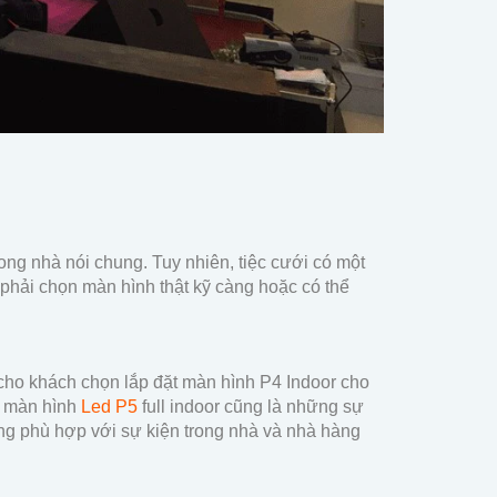
ong nhà nói chung. Tuy nhiên, tiệc cưới có một
phải chọn màn hình thật kỹ càng hoặc có thể
cho khách chọn lắp đặt màn hình P4 Indoor cho
c màn hình
Led P5
full indoor cũng là những sự
g phù hợp với sự kiện trong nhà và nhà hàng