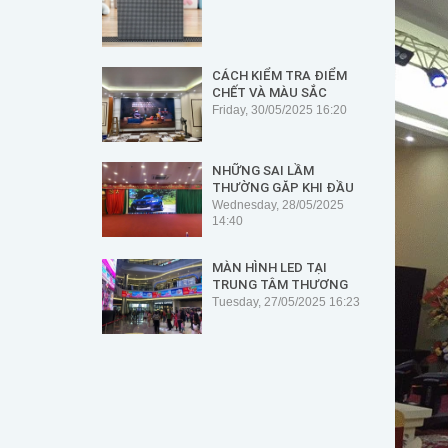
CÁCH KIỂM TRA ĐIỂM
CHẾT VÀ MÀU SẮC
KHÔNG ĐỒNG ĐỀU TRÊN
Friday, 30/05/2025 16:20
MÀN HÌNH
NHỮNG SAI LẦM
THƯỜNG GẶP KHI ĐẦU
TƯ MÀN HÌNH LED – VÀ
Wednesday, 28/05/2025
CÁCH KHẮC PHỤC
14:40
NHỮNG HẠN CHẾ
MÀN HÌNH LED TẠI
TRUNG TÂM THƯƠNG
MẠI, SIÊU THỊ: GIẢI
Tuesday, 27/05/2025 16:23
PHÁP HIỂN THỊ HIỆN
ĐẠI VÀ HIỆU QUẢ