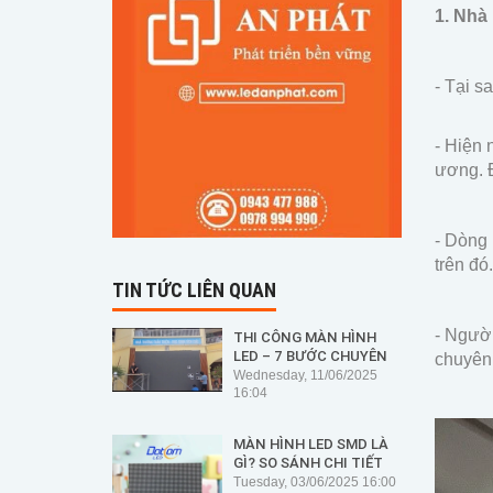
1. Nhà
- Tại s
- Hiện 
ương. Đ
- Dòng 
trên đó.
TIN TỨC LIÊN QUAN
- Người
THI CÔNG MÀN HÌNH
LED – 7 BƯỚC CHUYÊN
chuyên 
NGHIỆP ĐỂ ĐẢM BẢO
Wednesday, 11/06/2025
AN TOÀN, HIỆU SUẤT VÀ
16:04
ĐỘ BỀN
MÀN HÌNH LED SMD LÀ
GÌ? SO SÁNH CHI TIẾT
VỚI CÁC LOẠI LED KHÁC
Tuesday, 03/06/2025 16:00