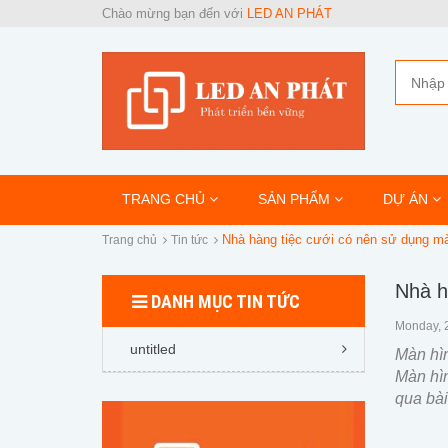
Chào mừng bạn đến với
LED AN PHÁT
TRANG CHỦ
SẢN PHẨM
DỰ ÁN
Nhà hàng tiệc cưới có nên sử dụng mà
Trang chủ
Tin tức
Nhà h
DANH MỤC TIN TỨC
Monday, 
untitled
Màn hìn
Màn hì
qua bài