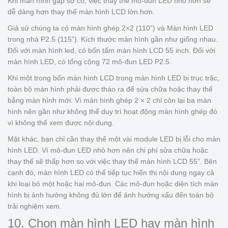
Khi màn hình gặp sự cố, việc thay thế mô-đun LED nhỏ hơn sẽ
dễ dàng hơn thay thế màn hình LCD lớn hơn.
Giả sử chúng ta có màn hình ghép 2×2 (110”) và Màn hình LED
trong nhà P2.5 (115”). Kích thước màn hình gần như giống nhau.
Đối với màn hình led, có bốn tấm màn hình LCD 55 inch. Đối với
màn hình LED, có tổng cộng 72 mô-đun LED P2.5.
Khi một trong bốn màn hình LCD trong màn hình LED bị trục trặc,
toàn bộ màn hình phải được tháo ra để sửa chữa hoặc thay thế
bằng màn hình mới. Vì màn hình ghép 2 × 2 chỉ còn lại ba màn
hình nên gần như không thể duy trì hoạt động màn hình ghép đó
vì không thể xem được nội dung.
Mặt khác, bạn chỉ cần thay thế một vài module LED bị lỗi cho màn
hình LED. Vì mô-đun LED nhỏ hơn nên chi phí sửa chữa hoặc
thay thế sẽ thấp hơn so với việc thay thế màn hình LCD 55”. Bên
cạnh đó, màn hình LED có thể tiếp tục hiển thị nội dung ngay cả
khi loại bỏ một hoặc hai mô-đun. Các mô-đun hoặc diện tích màn
hình bị ảnh hưởng không đủ lớn để ảnh hưởng xấu đến toàn bộ
trải nghiệm xem.
10. Chọn màn hình LED hay màn hình