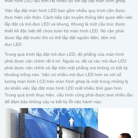
màn hình LED lâu hơn rất nhiều so với lắp đặt màn hình ghép.
Việc lắp đặt màn hình LED bao gồm nhiều quy trình cần được
thực hiện cẩn thận. Cách tiếp cận truyền thống liên quan đến việc
lắp đặt cả mô-đun LED và khung. Khung là một cấu trúc được
thiết kế đặc biệt để chứa toàn bộ màn hình LED. Nó cần phải
được lắp đặt trước khi có thể lắp đặt nguồn điện, tấm mô
đun LED.
Trong quá trình lắp đặt mô-đun LED, độ phẳng của màn hình
phải được căn chỉnh rất tỉ mỉ. Ngoài ra, tất cả các mô-đun LED
phải được căn chỉnh và lắp trên mặt phẳng mà không có bất kỳ
khoảng trống nào. Việc có nhiều mô-đun LED hơn so với số
lượng màn hình LCD trên màn hình ghép là một trong những lý
do khiến việc lắp đặt màn hình LED mất nhiều thời gian hơn.
Trong quá trình thực hiện, cấu hình cũng phải được test nhiều lần
để đảm bảo không xảy ra bất kỳ lỗi vận hành nào.