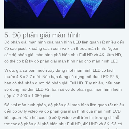
5. Độ phân giải màn hình
Độ phân giải màn hình của màn hình LED liên quan rất nhiều đến
độ cao pixel, khoảng cách xem và kích thước màn hình. Ngoài
các độ phân giải màn hình phổ biến như Full HD và 4K Ultra HD,
có thể có bất kỳ độ phân giải màn hình nào cho màn hình LED.
Ví dụ: giả sử bạn muốn xây dựng một màn hình LED có kích
thước 4,8 x 2,7 mét. Nếu bạn đang sử dụng mô-đun LED P2.5,
bạn có thể nhận được độ phân giải Full HD. Tuy nhiên, nếu bạn
sử dụng mô-đun LED P2, bạn sẽ có độ phân giải màn hình hiếm
gặp là 2.400 x 1.350 pixel.
Đối với màn hình ghép, độ phân giải màn hình liên quan rất nhiều
đến bộ xử lý video và độ phân giải màn hình của màn hình LCD
liên quan. Hầu hết các bộ xử lý video wall trên thị trường chỉ hỗ
trợ các độ phân giải phổ biến như Full HD, 4K UHD và 8K. Để có