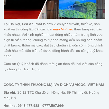
Tại Hà Nội,
Led An Phát
là đơn vị chuyên tư vấn, thiết kế, sản
xuất và thi công lắp đặt các loại
màn hình led
theo từng yêu cầu
khác nhau. Với kinh nghiệm hoạt động nhiều năm trong lĩnh vực
điện tử viễn thông, chúng tôi tự hào mang đến những sản phẩm
chất lượng, thẩm mỹ cao, đạt tiêu chuẩn và luôn có những chính
sách hậu mãi đặc biệt để được đồng hành dài lâu cùng quý khách
hàng.
Cảm ơn Quý Khách đã dành thời gian theo dõi bài viết của công
ty chúng tôi! Trân Trọng.
CÔNG TY TNHH THƯƠNG MẠI VÀ DỊCH VỤ VICOCI VIỆT NAM
Địa chỉ:
Số 12-TT2 Khu đô thị Hồng Hà, 89 Thịnh Liệt, Hoàng
Mai, HN
Hotline:
0943.477.988 - 0777.507.999