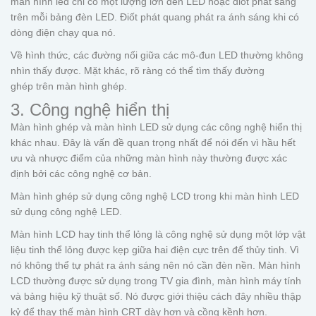
màn hình led chỉ có một lượng lớn đèn LED hoặc điốt phát sáng
trên mỗi bảng đèn LED. Điốt phát quang phát ra ánh sáng khi có
dòng điện chạy qua nó.
Về hình thức, các đường nối giữa các mô-đun LED thường không
nhìn thấy được. Mặt khác, rõ ràng có thể tìm thấy đường
ghép trên màn hình ghép.
3. Công nghệ hiển thị
Màn hình ghép và màn hình LED sử dụng các công nghệ hiển thị
khác nhau. Đây là vấn đề quan trọng nhất để nói đến vì hầu hết
ưu và nhược điểm của những màn hình này thường được xác
định bởi các công nghệ cơ bản.
Màn hình ghép sử dụng công nghệ LCD trong khi màn hình LED
sử dụng công nghệ LED.
Màn hình LCD hay tinh thể lỏng là công nghệ sử dụng một lớp vật
liệu tinh thể lỏng được kẹp giữa hai điện cực trên đế thủy tinh. Vì
nó không thể tự phát ra ánh sáng nên nó cần đèn nền. Màn hình
LCD thường được sử dụng trong TV gia đình, màn hình máy tính
và bảng hiệu kỹ thuật số. Nó được giới thiệu cách đây nhiều thập
kỷ để thay thế màn hình CRT dày hơn và cồng kềnh hơn.