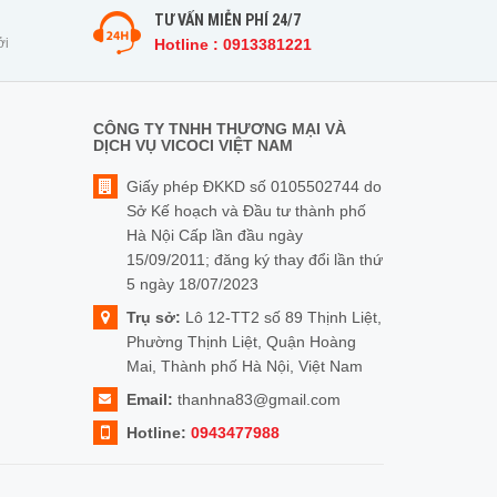
TƯ VẤN MIỄN PHÍ 24/7
ởi
Hotline : 0913381221
CÔNG TY TNHH THƯƠNG MẠI VÀ
DỊCH VỤ VICOCI VIỆT NAM
Giấy phép ĐKKD số 0105502744 do
Sở Kế hoạch và Đầu tư thành phố
Hà Nội Cấp lần đầu ngày
15/09/2011; đăng ký thay đổi lần thứ
5 ngày 18/07/2023
Trụ sở:
Lô 12-TT2 số 89 Thịnh Liệt,
Phường Thịnh Liệt, Quận Hoàng
Mai, Thành phố Hà Nội, Việt Nam
Email:
thanhna83@gmail.com
Hotline:
0943477988