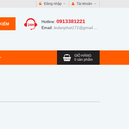
Đăng nhập
Tài khoản
0913381221
Hotline:
KIẾM
Email:
ledanphat171@gmail.com
GIỎ HÀNG
0
sản phẩm