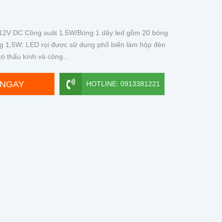
áp 12V DC Công suât 1.5W/Bóng 1 dây led gồm 20 bóng
g 1,5W: LED rọi được sử dụng phổ biến làm hộp đèn
ó thấu kính và công...
 NGAY
HOTLINE: 0913381221