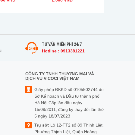
800 VNĐ
2.000 VNĐ
TƯ VẤN MIỄN PHÍ 24/7
ởi
Hotline : 0913381221
CÔNG TY TNHH THƯƠNG MẠI VÀ
DỊCH VỤ VICOCI VIỆT NAM
Giấy phép ĐKKD số 0105502744 do
Sở Kế hoạch và Đầu tư thành phố
Hà Nội Cấp lần đầu ngày
15/09/2011; đăng ký thay đổi lần thứ
5 ngày 18/07/2023
Trụ sở:
Lô 12-TT2 số 89 Thịnh Liệt,
Phường Thịnh Liệt, Quận Hoàng