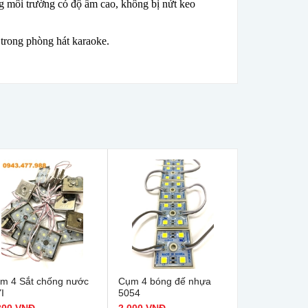
g môi trường có độ ẩm cao, không bị nứt keo
 trong phòng hát karaoke.
m 4 Sắt chống nước
Cụm 4 bóng đế nhựa
I
5054