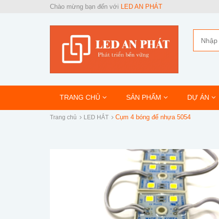
Chào mừng bạn đến với
LED AN PHÁT
TRANG CHỦ
SẢN PHẨM
DỰ ÁN
Cụm 4 bóng đế nhựa 5054
Trang chủ
LED HẮT