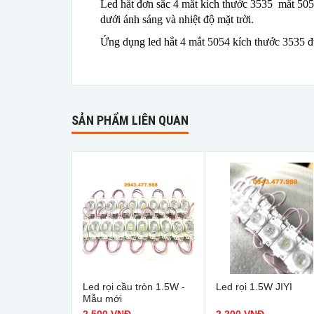
Led hắt đơn săc 4 mắt kích thước 3535 mắt 5054
dưới ánh sáng và nhiệt độ mặt trời.
Ứng dụng led hắt 4 mắt 5054 kích thước 3535 đư
SẢN PHẨM LIÊN QUAN
Led rọi cầu tròn 1.5W -
Led rọi 1.5W JIYI
Mẫu mới