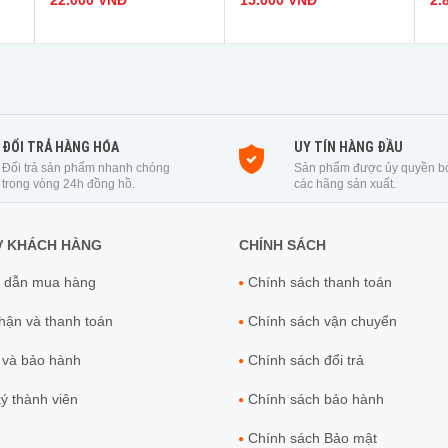
22.000 VNĐ
15.000 VNĐ
2.
ĐỔI TRẢ HÀNG HÓA
UY TÍN HÀNG ĐẦU
Đổi trả sản phẩm nhanh chóng
Sản phẩm được ủy quyền b
trong vòng 24h đồng hồ.
các hãng sản xuất.
Ợ KHÁCH HÀNG
CHÍNH SÁCH
 dẫn mua hàng
Chính sách thanh toán
ận và thanh toán
Chính sách vận chuyển
 và bảo hành
Chính sách đổi trả
́ thành viên
Chính sách bảo hành
Chính sách Bảo mật