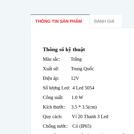
THÔNG TIN SẢN PHẨM
ĐÁNH GIÁ
Thông số kỹ thuật
Màu sắc: Trắng
Xuất sứ: Trung Quốc
Điện áp: 12V
Số lượng Led: 4 Led 5054
Công suất: 1.0 W
Kích thước: 3.5 * 3.5(cm)
Quy cách: Vỉ 20 Thanh 3 Led
Chống nước: Có (IP65)