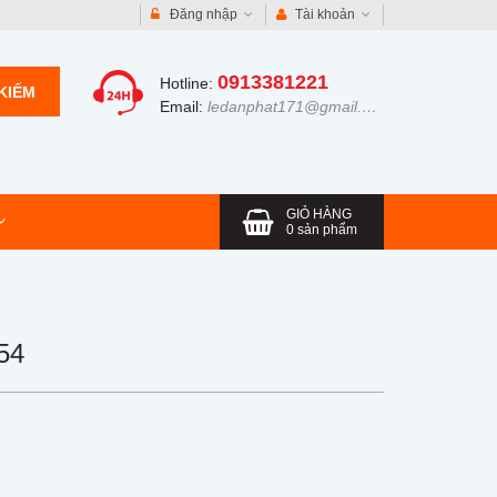
Đăng nhập
Tài khoản
0913381221
Hotline:
KIẾM
Email:
ledanphat171@gmail.com
GIỎ HÀNG
0
sản phẩm
54