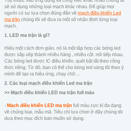
Tùy thuộc vào ứng dụng và công việc khác nhau chúng ta
sẽ sử dụng những loại mạch khác nhau. Để giúp mọi
người có sự lựa chọn đúng đắn về
mạch điều khiển Led
ma trận
chúng tôi sẽ đưa ra một số nhận định từng loại
mạch.
1. LED ma trận là gì?
Hiểu một cách đơn giản, nó là một tập hợp các bóng led
được sắp xếp thành nhiều hàng , nhiều cột nối tiếp nhau.
Các bóng led được IC điều khiển, quét bật tắt theo công
thức riêng. Từ đó, bạn có thể cho bóng led sáng tối theo ý
mình để tạo ra hiệu ứng, chạy chữ…
2. Các loại mạch điều khiển Led ma trận
>> Mạch điều khiển LED ma trận full màu
-
Mạch điều khiển LED ma trận
full màu cực kì đa dạng
về chủng loại, mẫu mã. Tiêu chí lựa chọn ở đây chúng tôi
dựa theo mục đích bạn muốn sử dụng.