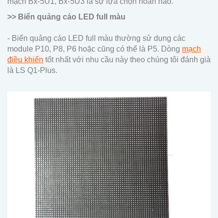
mạch Bx-5U1, Bx-5U3 là sự lựa chọn hoàn hảo.
>> Biển quảng cáo LED full màu
- Biển quảng cáo LED full màu thường sử dụng các
module P10, P8, P6 hoặc cũng có thể là P5. Dòng
mạch
điều khiển
tốt nhất với nhu cầu này theo chúng tôi đánh già
là LS Q1-Plus.