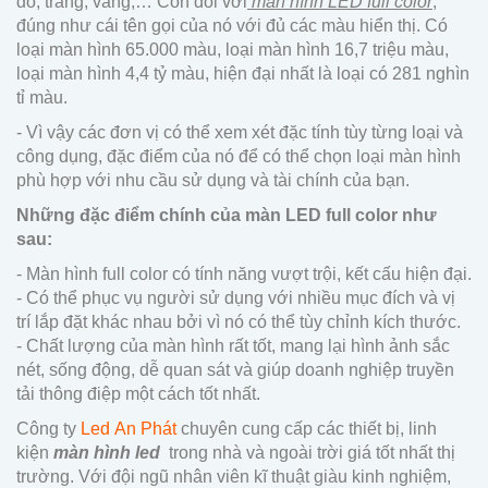
đỏ, trắng, vàng,… Còn đối với
màn hình LED full color
,
đúng như cái tên gọi của nó với đủ các màu hiển thị. Có
loại màn hình 65.000 màu, loại màn hình 16,7 triệu màu,
loại màn hình 4,4 tỷ màu, hiện đại nhất là loại có 281 nghìn
tỉ màu.
- Vì vậy các đơn vị có thể xem xét đặc tính tùy từng loại và
công dụng, đặc điểm của nó để có thể chọn loại màn hình
phù hợp với nhu cầu sử dụng và tài chính của bạn.
Những đặc điểm chính của màn LED full color như
sau:
- Màn hình full color có tính năng vượt trội, kết cấu hiện đại.
- Có thể phục vụ người sử dụng với nhiều mục đích và vị
trí lắp đặt khác nhau bởi vì nó có thể tùy chỉnh kích thước.
- Chất lượng của màn hình rất tốt, mang lại hình ảnh sắc
nét, sống động, dễ quan sát và giúp doanh nghiệp truyền
tải thông điệp một cách tốt nhất.
Công ty
Led An Phát
chuyên cung cấp các thiết bị, linh
kiện
màn hình led
trong nhà và ngoài trời giá tốt nhất thị
trường. Với đội ngũ nhân viên kĩ thuật giàu kinh nghiệm,