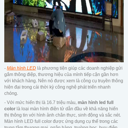
-
Màn hình LED
là phương tiện giúp các doanh nghiệp gửi
gắm thông điệp, thương hiệu của mình tiếp cận gần hơn
với khách hàng. Nên nó được xem là công cụ truyền thông
hiện đại trong cái thời kỳ công nghệ phát triển nhanh
chóng.
- Với mức hiển thị là 16.7 triệu màu,
màn hình led full
color
là loại màn hình điện tử dẫn đầu về khả năng hiển
thị thông tin với hình ảnh chân thực, sinh động và sắc nét.
Màn hình LED full color được ứng dụng cụ thể trong các
trung tâm thương mại, ngân hàng, trường học, bưu điện,…