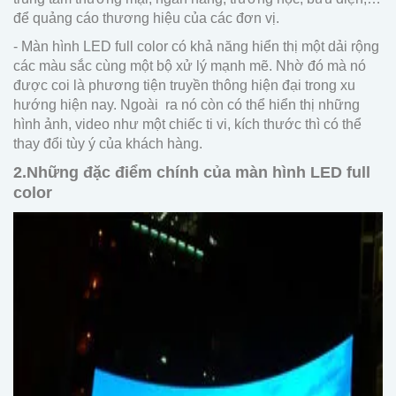
để quảng cáo thương hiệu của các đơn vị.
- Màn hình LED full color có khả năng hiển thị một dải rộng
các màu sắc cùng một bộ xử lý mạnh mẽ. Nhờ đó mà nó
được coi là phương tiện truyền thông hiện đại trong xu
hướng hiện nay. Ngoài ra nó còn có thể hiển thị những
hình ảnh, video như một chiếc ti vi, kích thước thì có thể
thay đổi tùy ý của khách hàng.
2.Những đặc điểm chính của màn hình LED full
color