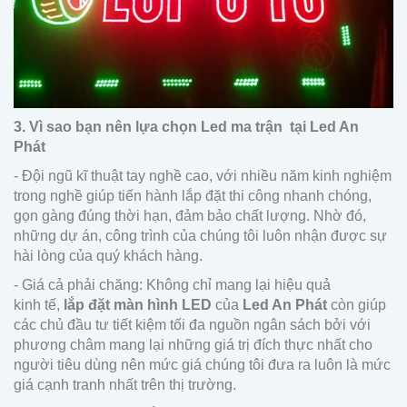
3. Vì sao bạn nên lựa chọn Led ma trận tại Led An
Phát
- Đội ngũ kĩ thuật tay nghề cao, với nhiều năm kinh nghiệm
trong nghề giúp tiến hành lắp đặt thi công nhanh chóng,
gọn gàng đúng thời hạn, đảm bảo chất lượng. Nhờ đó,
những dự án, công trình của chúng tôi luôn nhận được sự
hài lòng của quý khách hàng.
- Giá cả phải chăng: Không chỉ mang lại hiệu quả
kinh tế,
lắp đặt màn hình LED
của
Led An Phát
còn giúp
các chủ đầu tư tiết kiệm tối đa nguồn ngân sách bởi với
phương châm mang lại những giá trị đích thực nhất cho
người tiêu dùng nên mức giá chúng tôi đưa ra luôn là mức
giá cạnh tranh nhất trên thị trường.