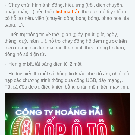
- Chạy chữ, hình ảnh động, hiệu ứng (trôi, dịch chuyển,
nhấp nháy, ...) trên biển
led ma trận
theo tốc độ tùy chỉnh,
có hỗ trợ nền, viền (chuyển động bong bóng, pháo hoa, tia
sáng, ...).
- Hiển thị thông tin về thời gian (giây, phút, giờ, ngày,
tháng, quý, năm, ...), hỗ trợ chạy đồng hồ đếm ngược trên
biển quảng cáo
led ma trận
theo hình thức: đồng hồ tròn,
đồng hồ số điện tử.
- Hẹn giờ bật tắt bảng điện tử 2 mặt
- Hỗ trợ hiển thị một số thông tin khác như độ ẩm, nhiệt độ,
nạp các chương trình thông qua cổng USB, dây mạng, ...
Tất cả đều được điều khiển bằng phần mềm trên máy tính.