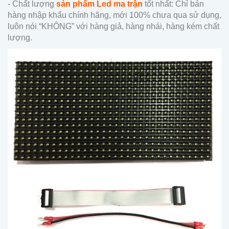
- Chất lượng
sản phẩm
Led ma trận
tốt nhất: Chỉ bán
hàng nhập khẩu chính hãng, mới 100% chưa qua sử dụng,
luôn nói “KHÔNG” với hàng giả, hàng nhái, hàng kém chất
lượng.