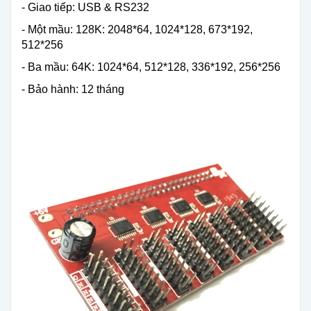
- Giao tiếp: USB & RS232
- Một mầu: 128K: 2048*64, 1024*128, 673*192,
512*256
- Ba mầu: 64K: 1024*64, 512*128, 336*192, 256*256
- Bảo hành: 12 tháng