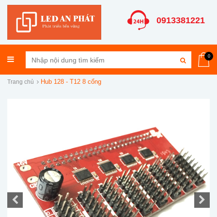
0913381221
0
Hub 128 - T12 8 cổng
Trang chủ