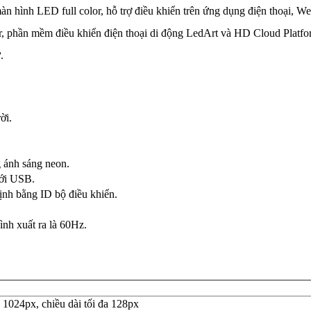
 hình LED full color, hỗ trợ điều khiển trên ứng dụng điện thoại, We
, phần mềm điều khiển điện thoại di động LedArt và HD Cloud Platfo
.
ời.
g ánh sáng neon.
với USB.
định bằng ID bộ điều khiển.
ình xuất ra là 60Hz.
 1024px, chiều dài tối đa 128px