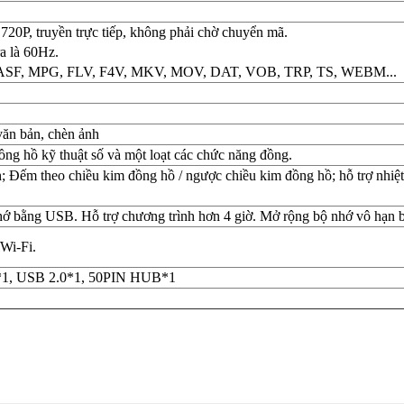
720P, truyền trực tiếp, không phải chờ chuyển mã.
a là 60Hz.
 ASF, MPG, FLV, F4V, MKV, MOV, DAT, VOB, TRP, TS, WEBM...
văn bản, chèn ảnh
ồng hồ kỹ thuật số và một loạt các chức năng đồng.
; Đếm theo chiều kim đồng hồ / ngược chiều kim đồng hồ; hỗ trợ nhiệ
hớ bằng USB. Hỗ trợ chương trình hơn 4 giờ. Mở rộng bộ nhớ vô hạn 
Wi-Fi.
*1, USB 2.0*1, 50PIN HUB*1