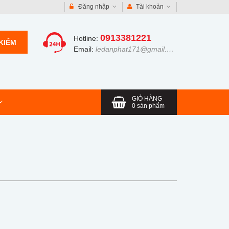
Đăng nhập
Tài khoản
0913381221
Hotline:
KIẾM
Email:
ledanphat171@gmail.com
GIỎ HÀNG
0
sản phẩm