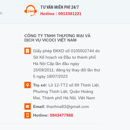
TƯ VẤN MIỄN PHÍ 24/7
ởi
Hotline : 0913381221
CÔNG TY TNHH THƯƠNG MẠI VÀ
DỊCH VỤ VICOCI VIỆT NAM
Giấy phép ĐKKD số 0105502744 do
Sở Kế hoạch và Đầu tư thành phố
Hà Nội Cấp lần đầu ngày
15/09/2011; đăng ký thay đổi lần thứ
5 ngày 18/07/2023
Trụ sở:
Lô 12-TT2 số 89 Thịnh Liệt,
Phường Thịnh Liệt, Quận Hoàng
Mai, Thành phố Hà Nội, Việt Nam
Email:
thanhna83@gmail.com
Hotline:
0943477988