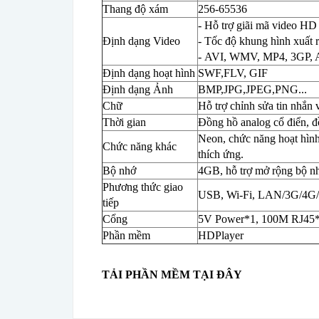
Thang độ xám
256-65536
- Hỗ trợ giãi mã video HD 
Định dạng Video
- Tốc độ khung hình xuất r
- AVI, WMV, MP4, 3GP,
Định dạng hoạt hình
SWF,FLV, GIF
Định dạng Ảnh
BMP,JPG,JPEG,PNG...
Chữ
Hỗ trợ chỉnh sửa tin nhắn 
Thời gian
Đồng hồ analog cổ điển, đ
Neon, chức năng hoạt hình
Chức năng khác
thích ứng.
Bộ nhớ
4GB, hỗ trợ mở rộng bộ n
Phương thức giao
USB, Wi-Fi, LAN/3G/4G/
tiếp
Cổng
5V Power*1, 100M RJ45
Phần mềm
HDPlayer
TẢI PHẦN MỀM TẠI ĐÂY