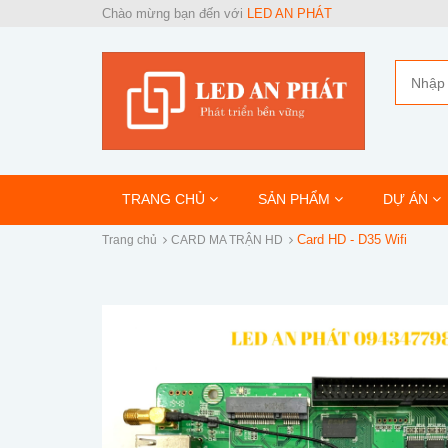
Chào mừng bạn đến với
LED AN PHÁT
TRANG CHỦ
SẢN PHẨM
DỰ ÁN
Card HD - D35 Wifi
Trang chủ
CARD MA TRẬN HD