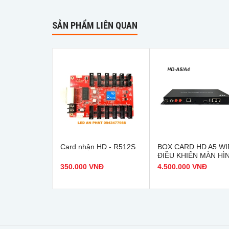
SẢN PHẨM LIÊN QUAN
Card nhận HD - R512S
BOX CARD HD A5 WI
ĐIỀU KHIỂN MÀN HÌ
LED
350.000 VNĐ
4.500.000 VNĐ