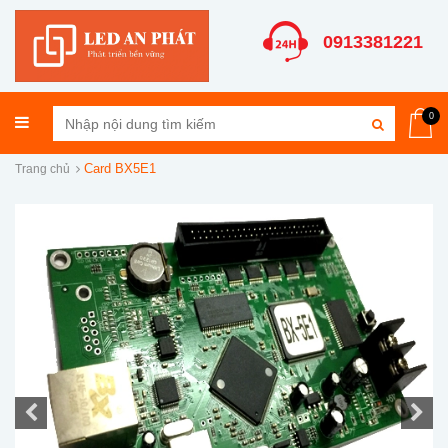
0913381221
0
Card BX5E1
Trang chủ