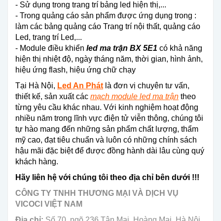
- Sử dụng trong trang trí bảng led hiện thị,...
- Trong quảng cáo sản phẩm được ứng dụng trong :
làm các bảng quảng cáo Trang trí nội thất, quảng cáo
Led, trang trí Led,...
- Module điều khiển
led ma trận BX 5E1
có khả năng
hiện thị nhiệt độ, ngày tháng năm, thời gian, hình ảnh,
hiệu ứng flash, hiệu ứng chữ chạy
Tại Hà Nội,
Led An Phát
là đơn vị chuyên tư vấn,
thiết kế, sản xuất các
mạch module led ma trận
theo
từng yêu cầu khác nhau. Với kinh nghiệm hoạt động
nhiều năm trong lĩnh vực điện tử viễn thông, chúng tôi
tự hào mang đến những sản phẩm chất lượng, thẩm
mỹ cao, đạt tiêu chuẩn và luôn có những chính sách
hậu mãi đặc biệt để được đồng hành dài lâu cùng quý
khách hàng.
Hãy liên hệ với chúng tôi theo địa chỉ bên dưới !!!
CÔNG TY TNHH THƯƠNG MẠI VÀ DỊCH VỤ
VICOCI VIỆT NAM
Địa chỉ:
Số 70, ngõ 236 Tân Mai, Hoàng Mai, Hà Nội