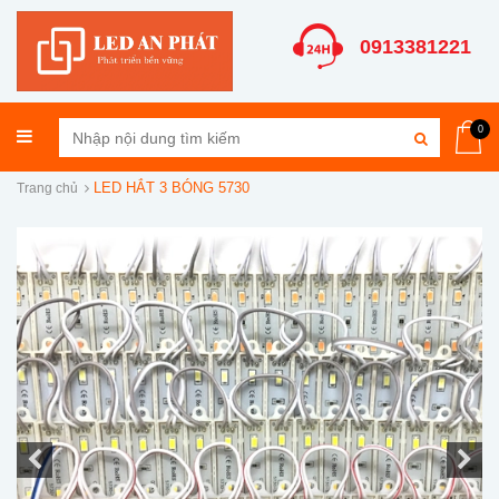
0913381221
0
LED HẮT 3 BÓNG 5730
Trang chủ