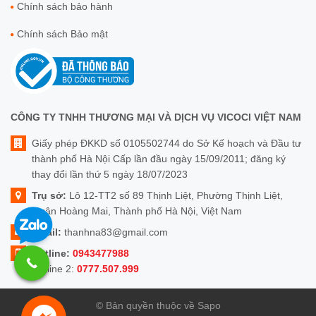
Chính sách bảo hành
Chính sách Bảo mật
CÔNG TY TNHH THƯƠNG MẠI VÀ DỊCH VỤ VICOCI VIỆT NAM
Giấy phép ĐKKD số 0105502744 do Sở Kế hoạch và Đầu tư
thành phố Hà Nội Cấp lần đầu ngày 15/09/2011; đăng ký
thay đổi lần thứ 5 ngày 18/07/2023
Trụ sở:
Lô 12-TT2 số 89 Thịnh Liệt, Phường Thịnh Liệt,
Quận Hoàng Mai, Thành phố Hà Nội, Việt Nam
Email:
thanhna83@gmail.com
Hotline:
0943477988
Hotline 2:
0777.507.999
© Bản quyền thuộc về Sapo