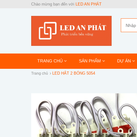
Chào mừng bạn đến với
LED AN PHÁT
TRANG CHỦ
SẢN PHẨM
DỰ ÁN
LED HẮT 2 BÓNG 5054
Trang chủ