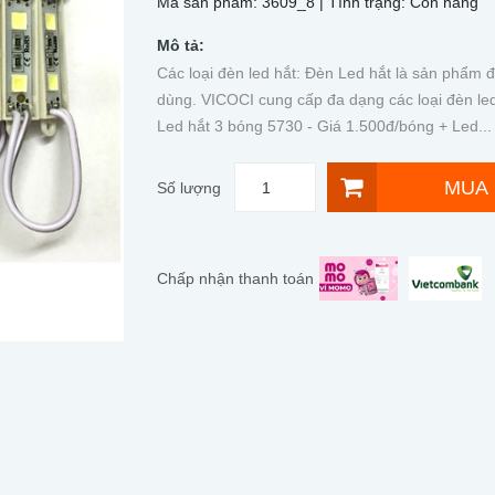
Mã sản phẩm:
3609_8
| Tình trạng:
Còn hàng
Mô tả:
Các loại đèn led hắt: Đèn Led hắt là sản phẩm
dùng. VICOCI cung cấp đa dạng các loại đèn led
Led hắt 3 bóng 5730 - Giá 1.500đ/bóng + Led...
MUA
Số lượng
Chấp nhận thanh toán