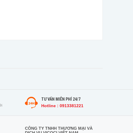
TƯ VẤN MIỄN PHÍ 24/7
ởi
Hotline : 0913381221
CÔNG TY TNHH THƯƠNG MẠI VÀ
DỊCH VỤ VICOCI VIỆT NAM