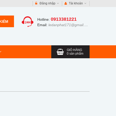
Đăng nhập
Tài khoản
0913381221
Hotline:
KIẾM
Email:
ledanphat171@gmail.com
GIỎ HÀNG
0
sản phẩm