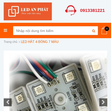
0913381221
0
LED HẮT 4 BÓNG 7 MÀU
Trang chủ