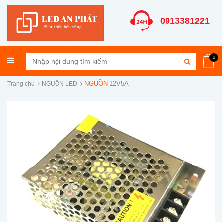
0913381221
0
NGUỒN 12V5A
Trang chủ
NGUỒN LED